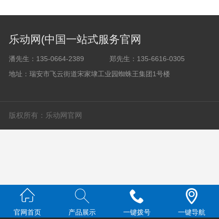
乐动网(中国一站式服务官网
潘先生：135-0664-2389
郑先生：135-6616-0305
地址：瑞安市飞云街道宋家埭工业园蜘蛛王集团1号楼
版权所有：乐动网官网
官网首页
产品展示
一键拨号
一键导航